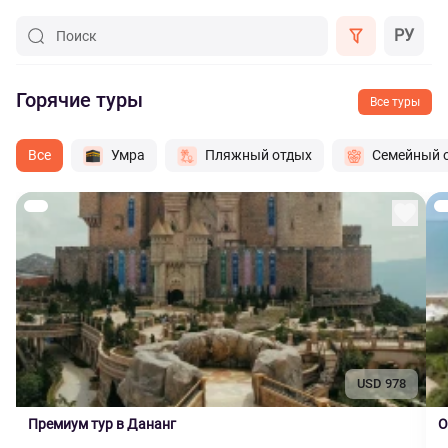
РУ
Поиск
Горячие туры
Все туры
Все
Умра
Пляжный отдых
Семейный 
USD 978
Премиум тур в Дананг
О