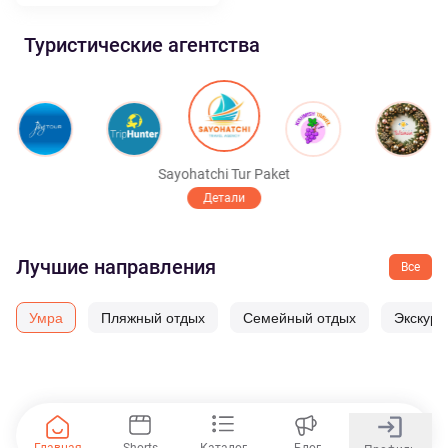
Туристические агентства
Sayohatchi Tur Paket
Детали
Item
1
Лучшие направления
of
Все
10
Умра
Пляжный отдых
Семейный отдых
Экскур