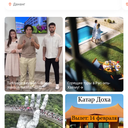
Дананг
Turkiyaga sayohat – Bizdan
Горящие туры в Рас-эль-
maxsus takliflar! 😊😍
Хайму! ✈️