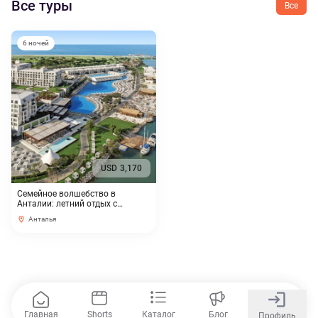
Все туры
Все
6 ночей
USD
3,170
Семейное волшебство в
Анталии: летний отдых с
эксклюзивной скидкой
Анталья
Главная
Shorts
Каталог
Блог
Профиль