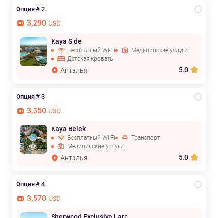
Опция # 2
3,290
USD
Kaya Side
Бесплатный Wi-Fi
Медицинские услуги
Детская кровать
5.0
Анталья
Опция # 3
3,350
USD
Kaya Belek
Бесплатный Wi-Fi
Транспорт
Медицинские услуги
5.0
Анталья
Опция # 4
3,570
USD
Sherwood Exclusive Lara