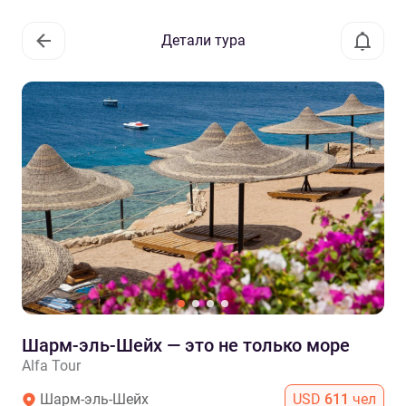
Детали тура
Шарм-эль-Шейх — это не только море
Alfa Tour
Шарм-эль-Шейх
USD
611
чел