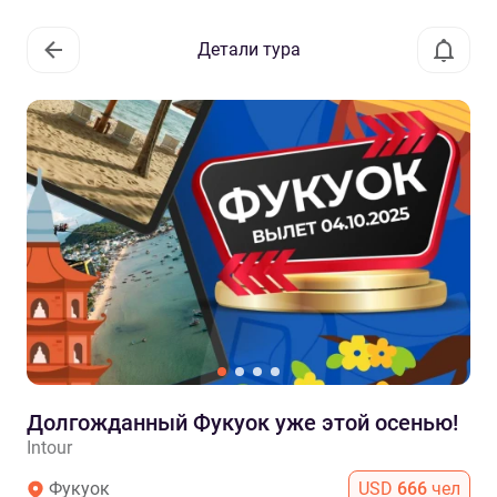
Детали тура
Долгожданный Фукуок уже этой осенью!
Intour
Фукуок
USD
666
чел