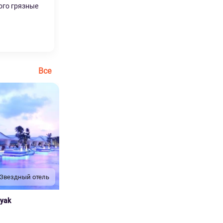
ого грязные
Все
 Звездный отель
nyak