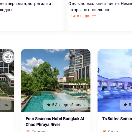
ый персонал, встретили и
Отель нормальный, чисто. Немн
лодцы ...
шторы,но постельное...
Читать далее
тель
5 Звездный отель
5
Four Seasons Hotel Bangkok At
Ts Suites Semi
Chao Phraya River