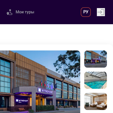
Мои туры
РУ