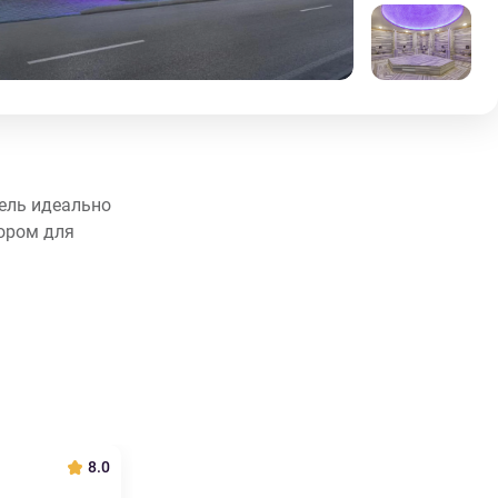
тель идеально
бором для
8.0