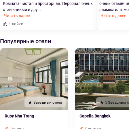
Комната чистая и просторная. Персонал очень
очень отзывчив
отзывчивый и дру...
разместили, мо
Читать далее
Читать далее
1 лайки
Популярные отели
Звездный отель
5 Звездный о
Ruby Nha Trang
Capella Bangkok