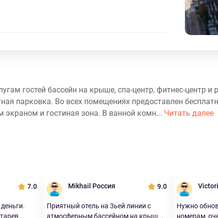
лугам гостей бассейн на крыше, спа-центр, фитнес-центр и 
ная парковка. Во всех помещениях предоставлен бесплатны
 экраном и гостиная зона. В ванной комн...
Читать далее
Mikhail Россия
Victor
7.0
9.0
 деньги.
Приятный отель на 3ьей линии с
Нужно обнов
тарев...
атмосферным бассейном на крыш...
номерам, оч