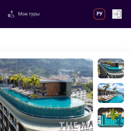
Мои туры
РУ