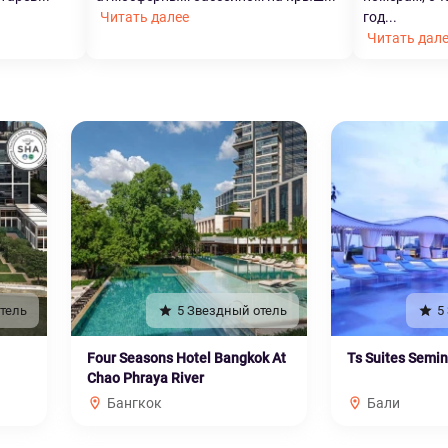
Читать далее
год...
Читать дал
тель
5 Звездный отель
5
Four Seasons Hotel Bangkok At
Ts Suites Semi
Chao Phraya River
Бангкок
Бали