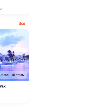
Читать далее
ее
Все
 Звездный отель
nyak