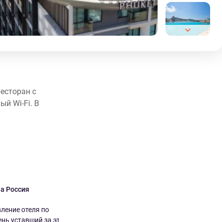
ресторан с
й Wi-Fi. В
ia Россия
Mariia Россия
8.0
7.0
ление отеля по
Достаточно хорошо бассейн на
ень уставший за эти
крыше действительно красивый ,...