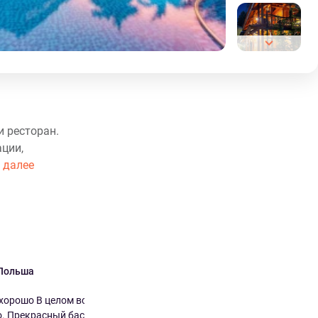
и ресторан.
ации,
 далее
Польша
7.0
хорошо В целом все
. Прекрасный бассе...