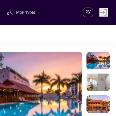
Мои туры
РУ