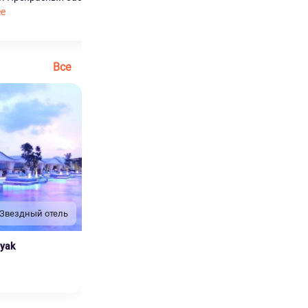
ее
Все
 Звездный отель
nyak