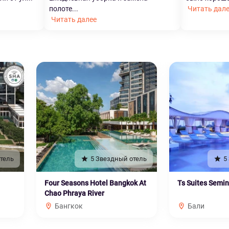
полоте...
Читать дал
Читать далее
тель
5 Звездный отель
5
Four Seasons Hotel Bangkok At
Ts Suites Semi
Chao Phraya River
Бангкок
Бали