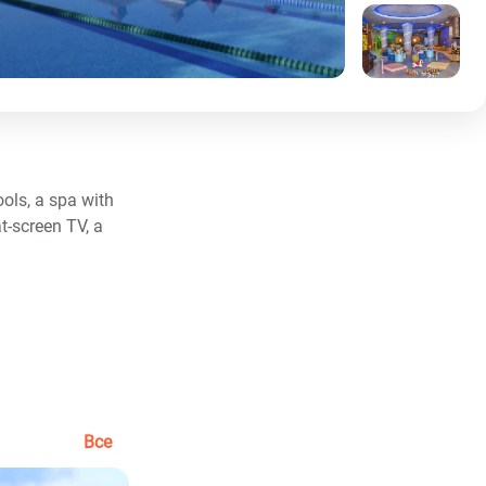
ools, a spa with
t-screen TV, a
Все