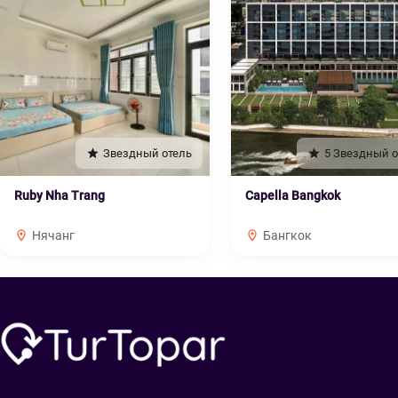
Звездный отель
5 Звездный о
Ruby Nha Trang
Capella Bangkok
Нячанг
Бангкок