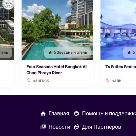
тель
5 Звездный отель
5
Four Seasons Hotel Bangkok At
Ts Suites Semi
Chao Phraya River
Бангкок
Бали
Главная
Помощь и поддержк
Новости
Для Партнеров