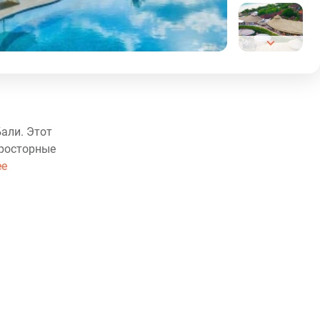
Бали. Этот
просторные
ее