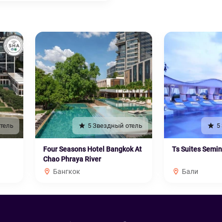
тель
5 Звездный отель
5
Four Seasons Hotel Bangkok At
Ts Suites Semi
Chao Phraya River
Бангкок
Бали