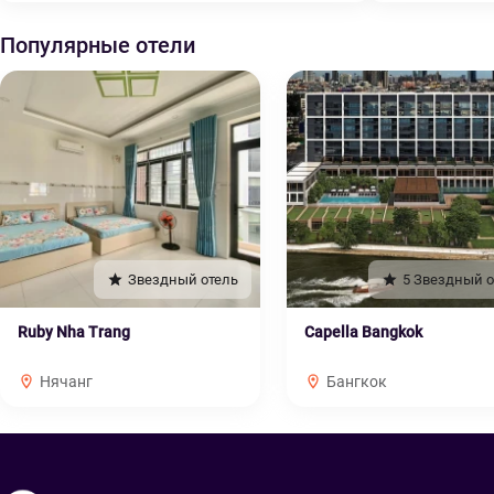
Популярные отели
Звездный отель
5 Звездный о
Ruby Nha Trang
Capella Bangkok
Нячанг
Бангкок