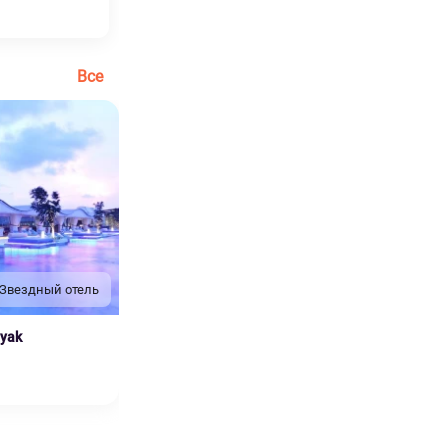
Все
 Звездный отель
nyak