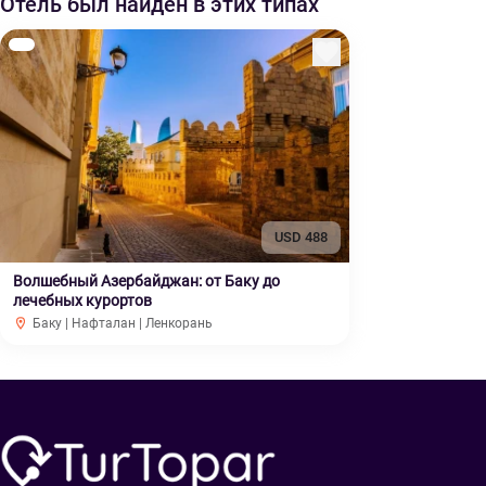
Отель был найден в этих типах
USD 488
Волшебный Азербайджан: от Баку до
лечебных курортов
Баку | Нафталан | Ленкорань