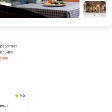
 работает
ильник,
алее
9.0
ель и