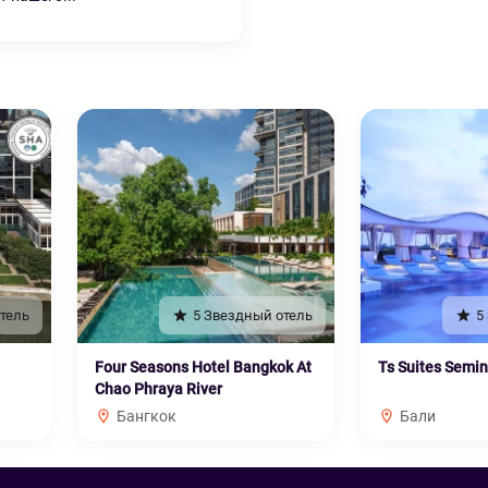
тель
5 Звездный отель
5
Four Seasons Hotel Bangkok At
Ts Suites Semi
Chao Phraya River
Бангкок
Бали