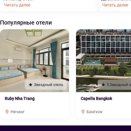
Читать далее
Читать далее
Популярные отели
Звездный отель
5 Звездный о
Ruby Nha Trang
Capella Bangkok
Нячанг
Бангкок