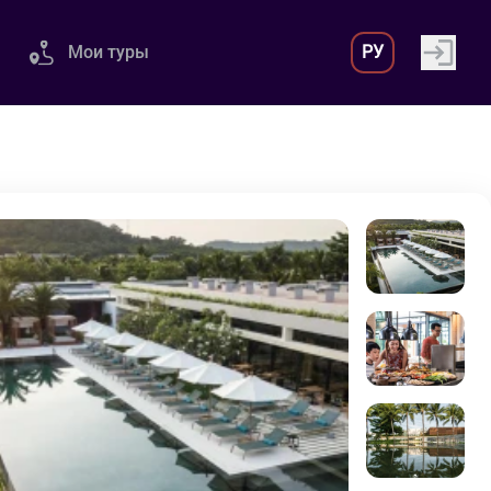
Мои туры
РУ