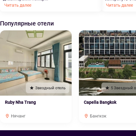
Читать далее
Читать далее
Популярные отели
Звездный отель
5 Звездный о
Ruby Nha Trang
Capella Bangkok
Нячанг
Бангкок