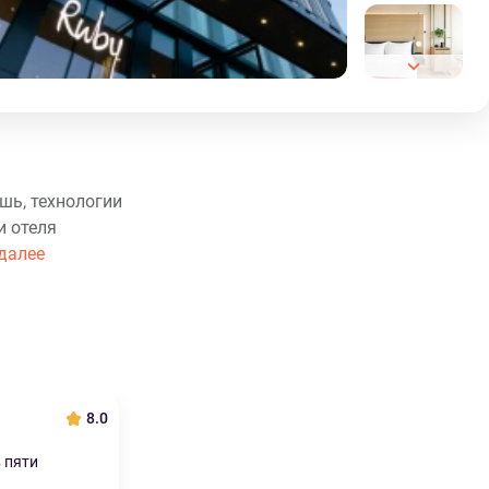
шь, технологии
и отеля
далее
8.0
 пяти