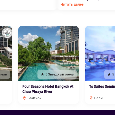
Читать далее
тель
5 Звездный отель
5
Four Seasons Hotel Bangkok At
Ts Suites Semi
Chao Phraya River
Бангкок
Бали