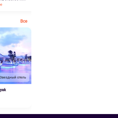
ее
Читать далее
Все
 Звездный отель
nyak