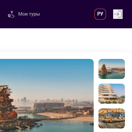
Мои туры
РУ