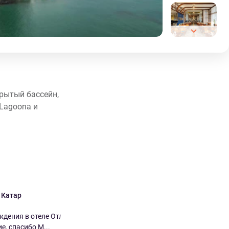
крытый бассейн,
 Lagoona и
a Катар
Ali Бахрейн
9.0
7.0
ждения в отеле Отличное
Отлично подходит для посетителей
, спасибо М...
Мериал. У отеля есть частн...