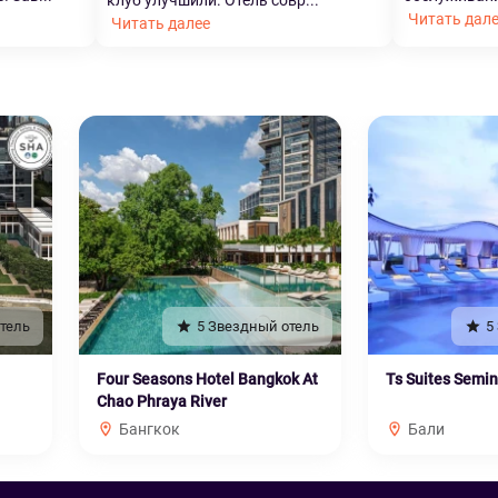
клуб улучшили. Отель совр...
Читать дал
Читать далее
тель
5 Звездный отель
5
Four Seasons Hotel Bangkok At
Ts Suites Semi
Chao Phraya River
Бангкок
Бали