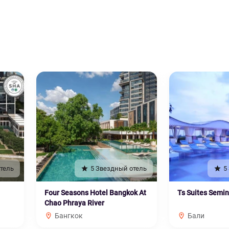
тель
5 Звездный отель
5
Four Seasons Hotel Bangkok At
Ts Suites Semi
Chao Phraya River
Бангкок
Бали