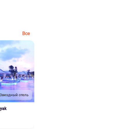
Все
 Звездный отель
nyak