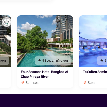
тель
5 Звездный отель
5
Four Seasons Hotel Bangkok At
Ts Suites Semi
Chao Phraya River
Бангкок
Бали