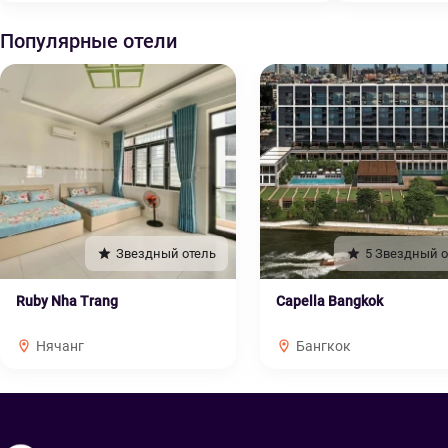
Популярные отели
Звездный отель
5 Звездный о
Ruby Nha Trang
Capella Bangkok
Нячанг
Бангкок