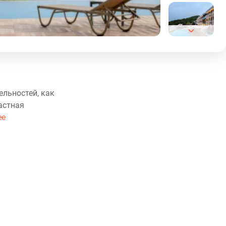
ельностей, как
астная
ее