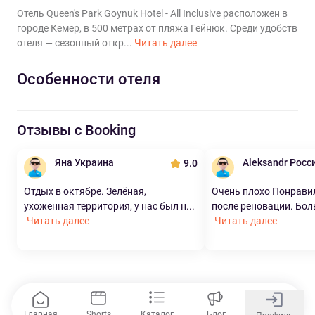
Отель Queen's Park Goynuk Hotel - All Inclusive расположен в
городе Кемер, в 500 метрах от пляжа Гейнюк. Среди удобств
отеля — сезонный откр...
Читать далее
Особенности отеля
Отзывы с Booking
Яна Украина
Aleksandr Росс
9.0
Отдых в октябре. Зелёная,
Очень плохо Понрави
ухоженная территория, у нас был н...
после реновации. Боль
Читать далее
Читать далее
Главная
Shorts
Каталог
Блог