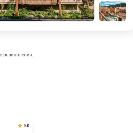
е великолепия.
9.0