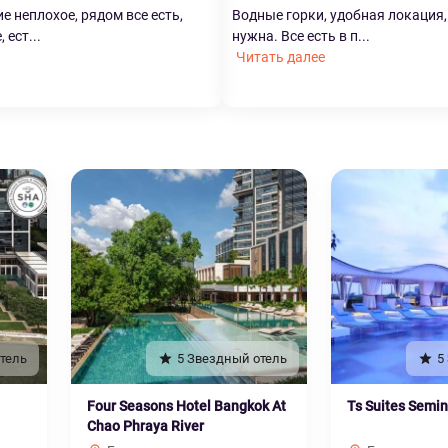
 неплохое, рядом все есть,
Водные горки, удобная локация
 ест...
нужна. Все есть в п...
Читать далее
тель
5 Звездный отель
5
Four Seasons Hotel Bangkok At
Ts Suites Semi
Chao Phraya River