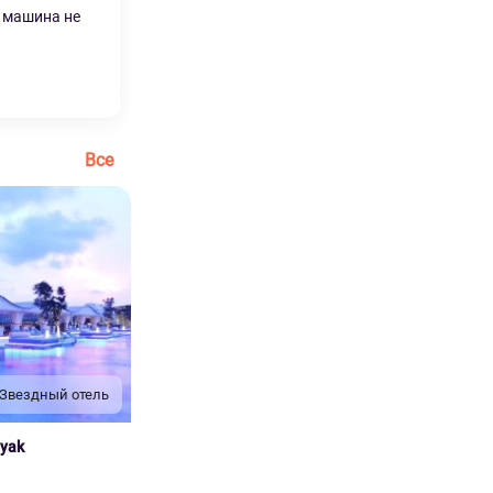
, машина не
Все
 Звездный отель
nyak