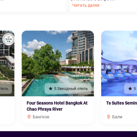
Читать далее
тель
5 Звездный отель
5
Four Seasons Hotel Bangkok At
Ts Suites Semi
Chao Phraya River
Бангкок
Бали