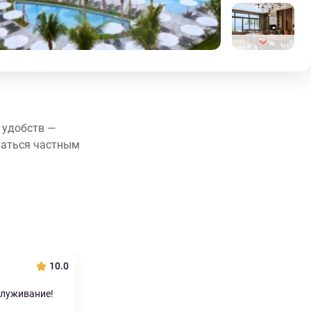
и удобств —
оваться частным
10.0
служивание!