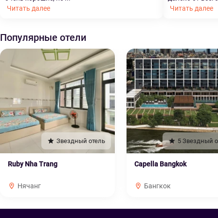
Читать далее
Читать далее
Популярные отели
Звездный отель
5 Звездный о
Ruby Nha Trang
Capella Bangkok
Нячанг
Бангкок