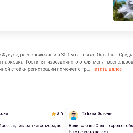
оде Фукуок, расположенный в 300 м от пляжа Онг-Ланг. Сред
ая парковка. Гости пятизвездочного отеля могут воспольз
ной стойки регистрации поможет с тр...
Читать далее
ссия
Tatiana Эстония
8.0
ассейн, теплое чистое море, но
Великолепно Очень хорошее об
..
(что нечасто встреч...