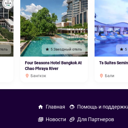
тель
5 Звездный отель
5
Four Seasons Hotel Bangkok At
Ts Suites Semi
Chao Phraya River
Бангкок
Бали
Главная
Помощь и поддержк
Новости
Для Партнеров