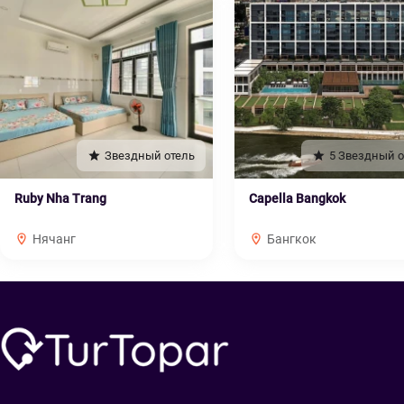
Звездный отель
5 Звездный о
Ruby Nha Trang
Capella Bangkok
Нячанг
Бангкок