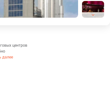
рговых центров
бно
ь далее