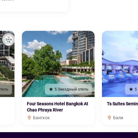
тель
5 Звездный отель
5
Four Seasons Hotel Bangkok At
Ts Suites Semi
Chao Phraya River
Бангкок
Бали