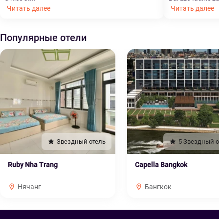
Читать далее
Читать далее
Популярные отели
Звездный отель
5 Звездный о
Ruby Nha Trang
Capella Bangkok
Нячанг
Бангкок