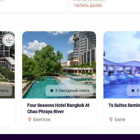
Читать далее
тель
5 Звездный отель
5
Four Seasons Hotel Bangkok At
Ts Suites Semi
Chao Phraya River
Бангкок
Бали