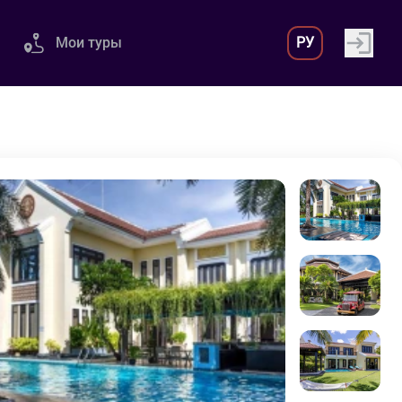
Мои туры
РУ