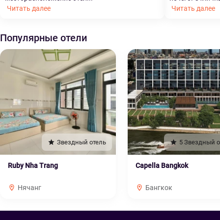
Читать далее
Читать далее
Популярные отели
Звездный отель
5 Звездный о
Ruby Nha Trang
Capella Bangkok
Нячанг
Бангкок