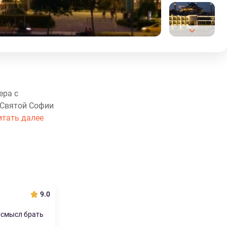
ера с
 Святой Софии
итать далее
9.0
 смысл брать