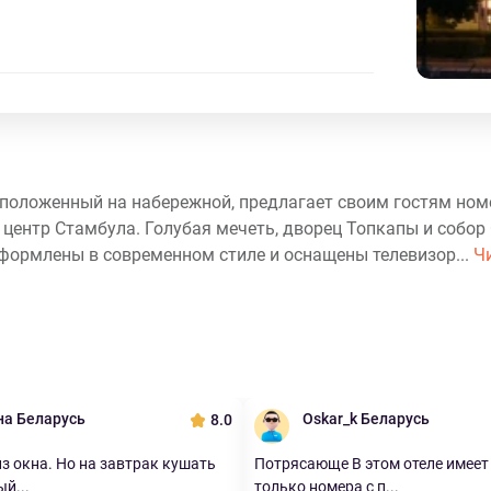
асположенный на набережной, предлагает своим гостям ном
ентр Стамбула. Голубая мечеть, дворец Топкапы и собор
 оформлены в современном стиле и оснащены телевизор...
Ч
на Беларусь
Oskar_k Беларусь
8.0
з окна. Но на завтрак кушать
Потрясающе В этом отеле имеет
й...
только номера с п...