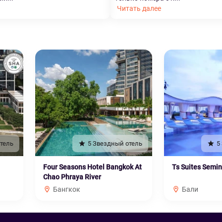
Читать далее
тель
5 Звездный отель
5
Four Seasons Hotel Bangkok At
Ts Suites Semi
Chao Phraya River
Бангкок
Бали