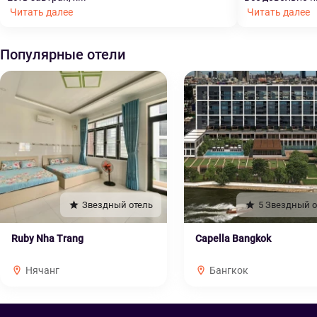
Читать далее
Читать далее
Популярные отели
Звездный отель
5 Звездный о
Ruby Nha Trang
Capella Bangkok
Нячанг
Бангкок