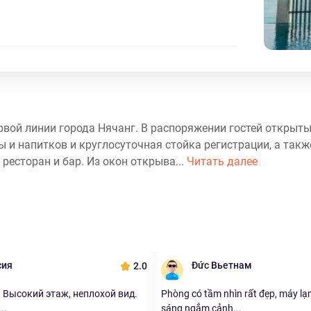
первой линии города Нячанг. В распоряжении гостей открыты
ды и напитков и круглосуточная стойка регистрации, а так
, ресторан и бар. Из окон открыва...
Читать далее
сия
Đức Вьетнам
2.0
1 Высокий этаж, неплохой вид.
Phòng có tầm nhìn rất đẹp, máy lạn
..
sáng ngắm cảnh...