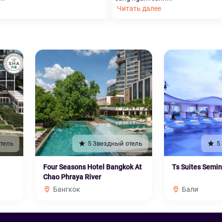
Читать далее
тель
5 Звездный отель
5
Four Seasons Hotel Bangkok At
Ts Suites Semi
Chao Phraya River
Бангкок
Бали