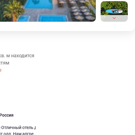
кв. м находится
стям
е
 Россия
Oksana Россия
9.0
9.0
Отличный отель для
Изумительный отель, особенно вне
т олл. Нам апгре...
сезона! Отель заслуживает ...