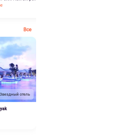
ее
Читать далее
Все
 Звездный отель
nyak