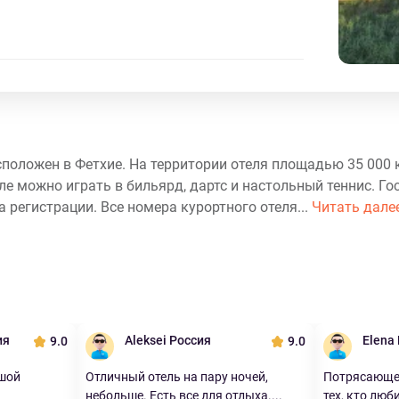
сположен в Фетхие. На территории отеля площадью 35 000 
ле можно играть в бильярд, дартс и настольный теннис. Го
 регистрации. Все номера курортного отеля...
Читать дале
ия
Aleksei Россия
Elena
9.0
9.0
ьшой
Отличный отель на пару ночей,
Потрясающе 
небольше. Есть все для отдыха....
тех, кто люби