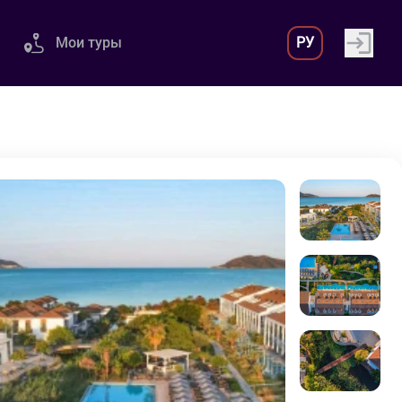
Мои туры
РУ