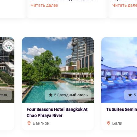
Читать далее
Читать дал
тель
5 Звездный отель
5
Four Seasons Hotel Bangkok At
Ts Suites Semi
Chao Phraya River
Бангкок
Бали