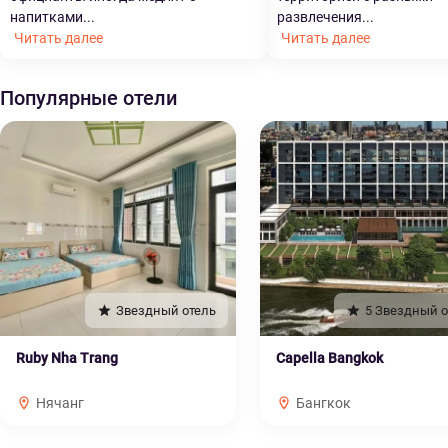
напитками...
развлечения...
Читать далее
Читать далее
Популярные отели
Звездный отель
5 Звездный о
Ruby Nha Trang
Capella Bangkok
Нячанг
Бангкок