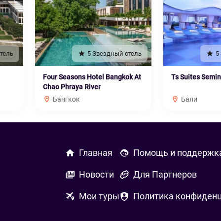
тель
5 Звездный отель
5
Four Seasons Hotel Bangkok At
Ts Suites Semi
Chao Phraya River
Бангкок
Бали
Главная
Помощь и поддержк
Новости
Для Партнеров
Мои туры
Политика конфиден