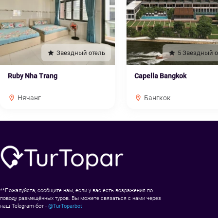
Звездный отель
5 Звездный о
Ruby Nha Trang
Capella Bangkok
Нячанг
Бангкок
**Пожалуйста, сообщите нам, если у вас есть возражения по
поводу размещённых туров. Вы можете связаться с нами через
наш Telegram-бот -
@TurToparbot