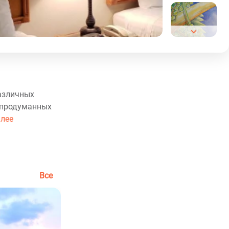
различных
 продуманных
алее
Все