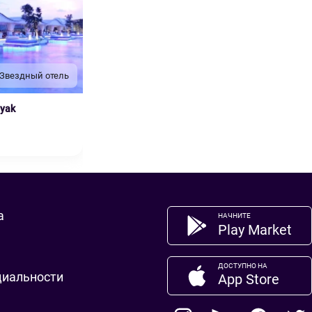
 Звездный отель
nyak
а
НАЧНИТЕ
Play Market
ДОСТУПНО НА
циальности
App Store