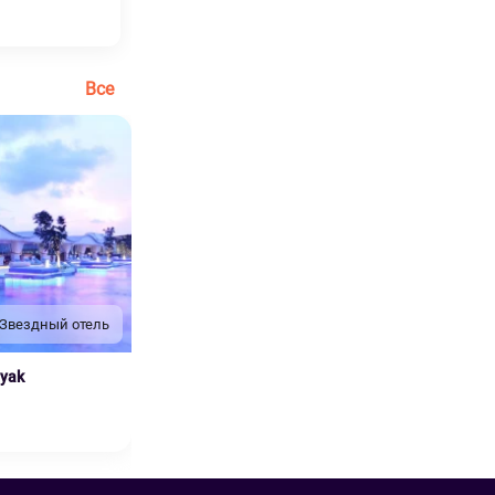
Все
 Звездный отель
nyak