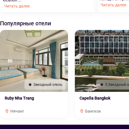
location ...
Читать далее
Читать далее
Популярные отели
Звездный отель
5 Звездный о
Ruby Nha Trang
Capella Bangkok
Нячанг
Бангкок