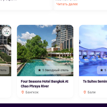
Читать далее
тель
5 Звездный отель
5
Four Seasons Hotel Bangkok At
Ts Suites Semi
Chao Phraya River
Бангкок
Бали