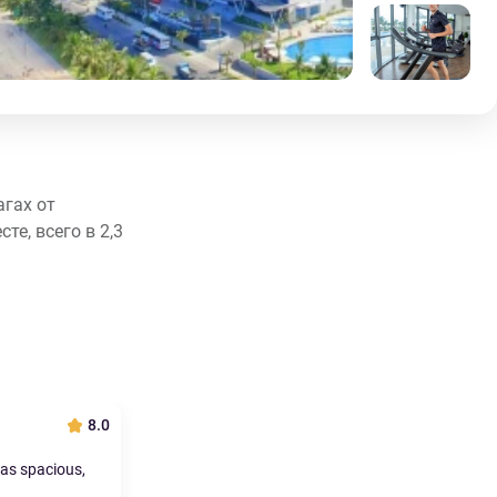
агах от
е, всего в 2,3
8.0
as spacious,