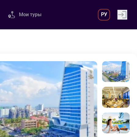
Мои туры
РУ