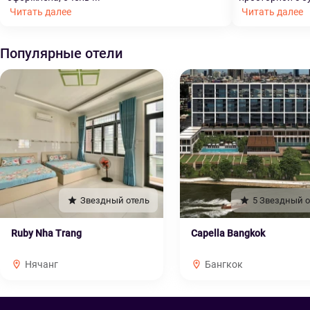
Читать далее
Читать далее
Популярные отели
Звездный отель
5 Звездный о
Ruby Nha Trang
Capella Bangkok
Нячанг
Бангкок