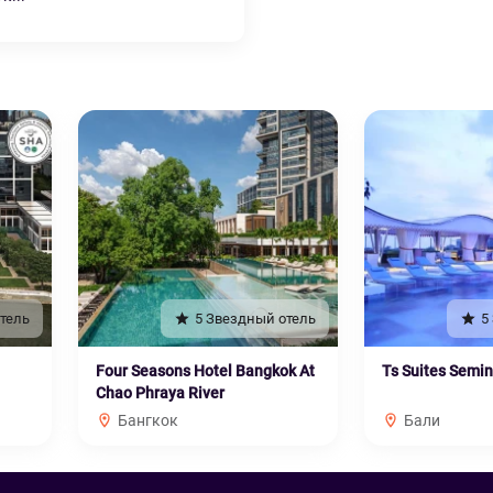
тель
5 Звездный отель
5
Four Seasons Hotel Bangkok At
Ts Suites Semi
Chao Phraya River
Бангкок
Бали