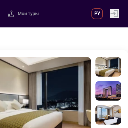
Мои туры
РУ