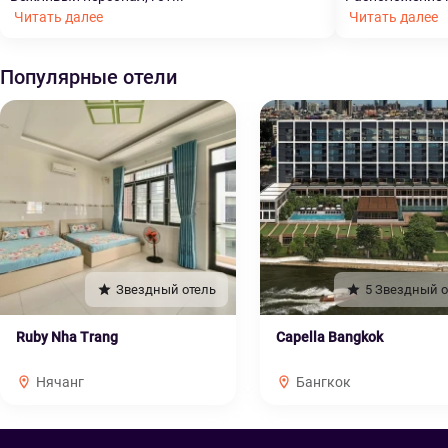
Читать далее
Читать далее
Популярные отели
Звездный отель
5 Звездный о
Ruby Nha Trang
Capella Bangkok
Нячанг
Бангкок