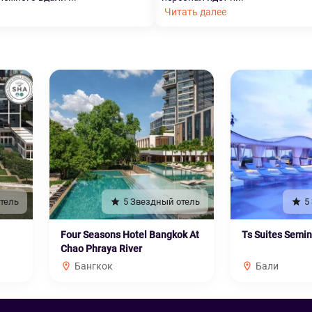
Читать далее
тель
5 Звездный отель
5
Four Seasons Hotel Bangkok At
Ts Suites Semi
Chao Phraya River
Бангкок
Бали