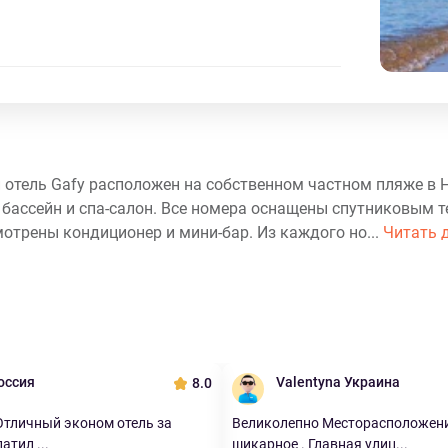
 отель Gafy расположен на собственном частном пляже в 
бассейн и спа-салон. Все номера оснащены спутниковым 
мотрены кондиционер и мини-бар. Из каждого но...
Читать 
оссия
Valentyna Украина
8.0
Отличный эконом отель за
Великолепно Месторасположени
атил ...
шикарное . Главная улиц...