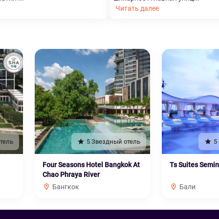
Читать далее
тель
5 Звездный отель
5
Four Seasons Hotel Bangkok At
Ts Suites Semi
Chao Phraya River
Бангкок
Бали