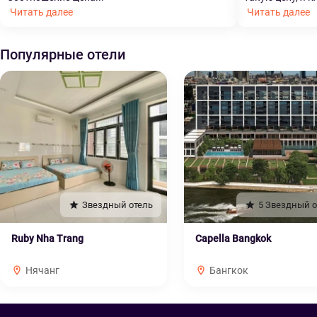
Читать далее
Читать далее
Популярные отели
Звездный отель
5 Звездный о
Ruby Nha Trang
Capella Bangkok
Нячанг
Бангкок