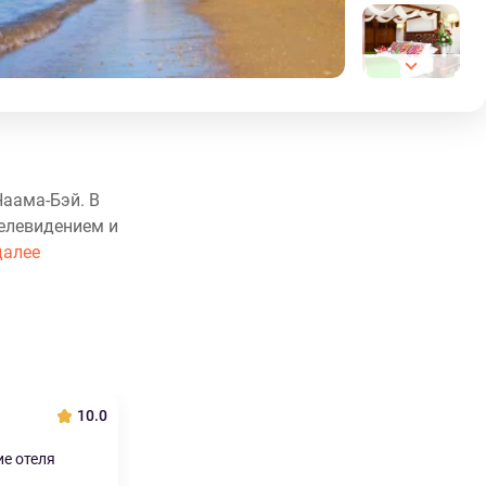
Наама-Бэй. В
телевидением и
далее
10.0
е отеля