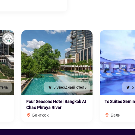
тель
5 Звездный отель
5
Four Seasons Hotel Bangkok At
Ts Suites Semi
Chao Phraya River
Бангкок
Бали