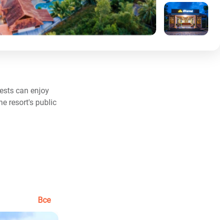
ests can enjoy
e resort's public
Все