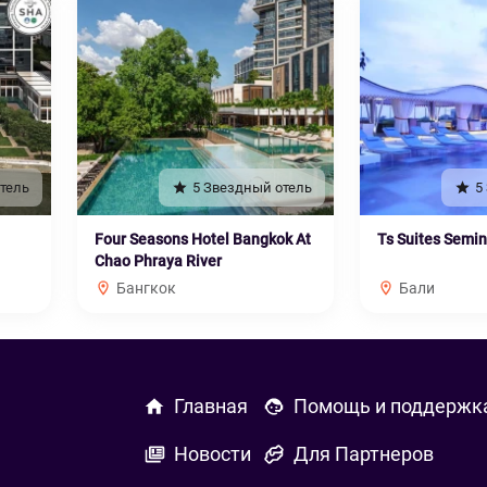
тель
5 Звездный отель
5
Four Seasons Hotel Bangkok At
Ts Suites Semi
Chao Phraya River
Бангкок
Бали
Главная
Помощь и поддержк
Новости
Для Партнеров