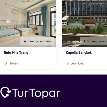
Звездный отель
5 Звездный о
Ruby Nha Trang
Capella Bangkok
Нячанг
Бангкок