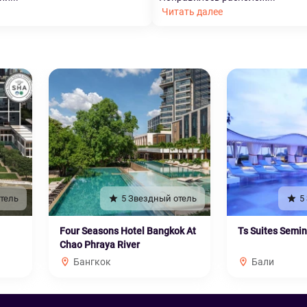
Читать далее
тель
5 Звездный отель
5
Four Seasons Hotel Bangkok At
Ts Suites Semi
Chao Phraya River
Бангкок
Бали