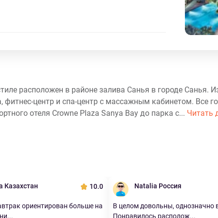
тиле расположен в районе залива Санья в городе Санья. И
, фитнес-центр и спа-центр с массажным кабинетом. Все г
тного отеля Crowne Plaza Sanya Bay до парка с...
Читать 
a Казахстан
Natalia Россия
10.0
автрак ориентирован больше на
В целом довольны, однозначно 
и...
Понравилось располож...