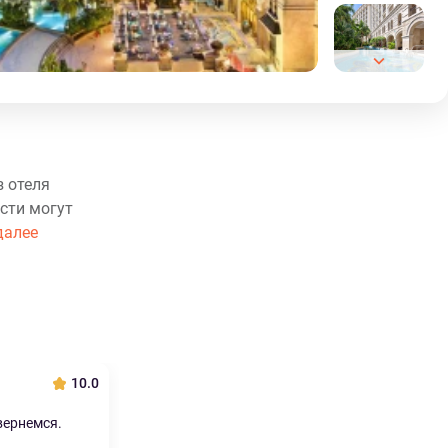
з отеля
ости могут
далее
10.0
вернемся.