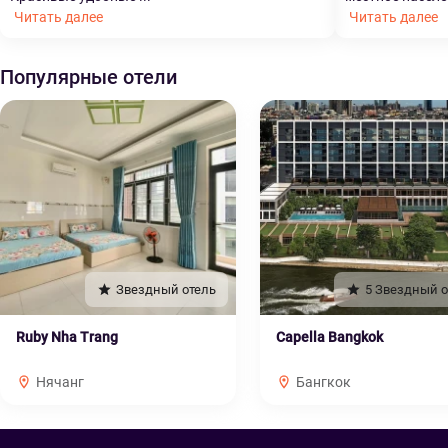
Читать далее
Читать далее
Популярные отели
Звездный отель
5 Звездный о
Ruby Nha Trang
Capella Bangkok
Нячанг
Бангкок