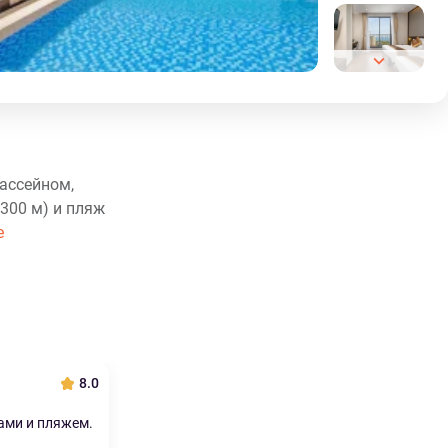
бассейном,
300 м) и пляж
е
8.0
ами и пляжем.