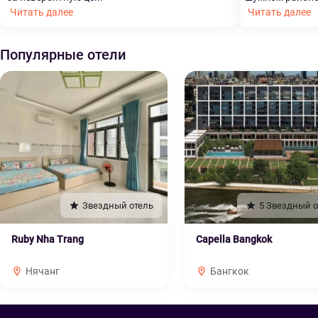
Читать далее
Читать далее
Популярные отели
Звездный отель
5 Звездный о
Ruby Nha Trang
Capella Bangkok
Нячанг
Бангкок