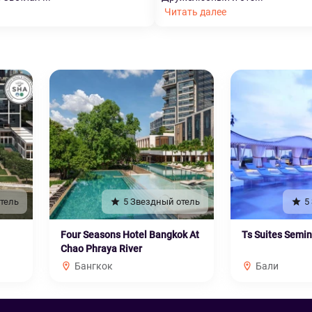
Читать далее
тель
5 Звездный отель
5
Four Seasons Hotel Bangkok At
Ts Suites Semi
Chao Phraya River
Бангкок
Бали