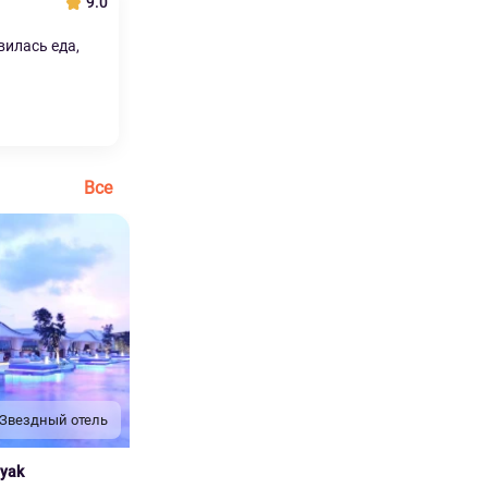
9.0
вилась еда,
Все
 Звездный отель
nyak