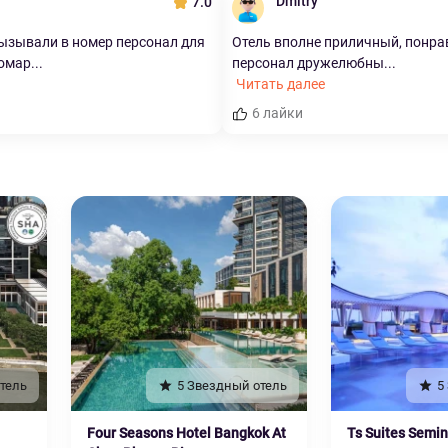
Dmitry
7.0
ызывали в номер персонал для
Отель вполне приличный, понра
омар...
персонал дружелюбны...
Читать далее
6 лайки
тель
5 Звездный отель
5
Four Seasons Hotel Bangkok At
Ts Suites Semi