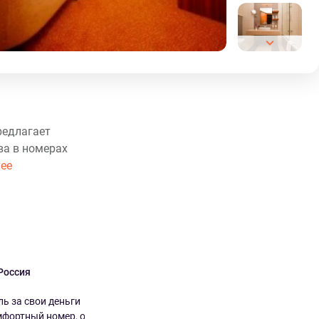
редлагает
ва в номерах
ее
 Россия
Ievgeniia Украина
9.0
8.0
ь за свои деньги
Очень хорошо Номер большой,
фортный номер, очен...
просторный и уютный, но в номер...