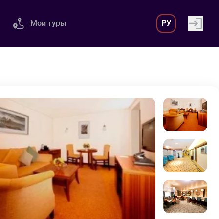
Мои туры
РУ