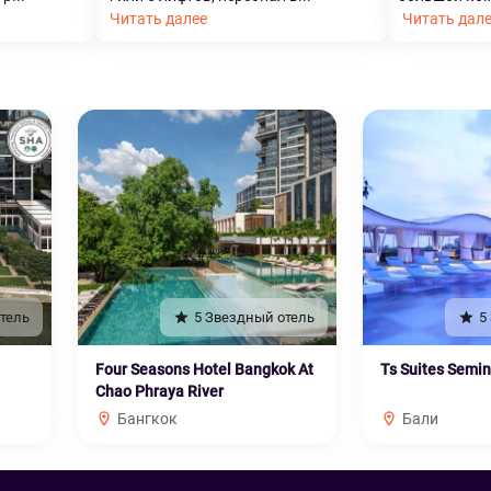
Читать далее
Читать дал
тель
5 Звездный отель
5
Four Seasons Hotel Bangkok At
Ts Suites Semi
Chao Phraya River
Бангкок
Бали