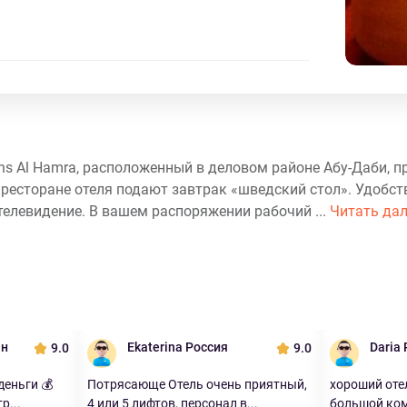
ons Al Hamra, расположенный в деловом районе Абу-Даби, п
 ресторане отеля подают завтрак «шведский стол». Удобст
телевидение. В вашем распоряжении рабочий ...
Читать дал
ан
Ekaterina Россия
Daria
9.0
9.0
деньги 💰
Потрясающе Отель очень приятный,
хороший отел
р...
4 или 5 лифтов, персонал в...
большой ком