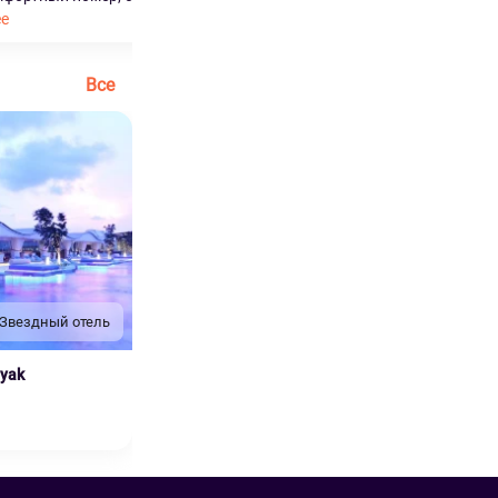
ее
Читать далее
Все
 Звездный отель
nyak