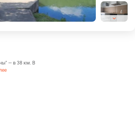
ы" — в 38 км. В
лее