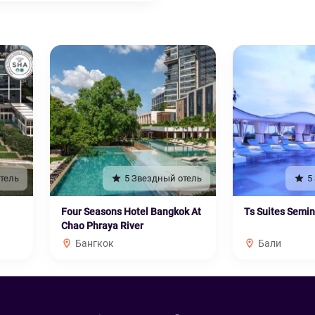
тель
5 Звездный отель
5
Four Seasons Hotel Bangkok At
Ts Suites Semi
Chao Phraya River
Бангкок
Бали