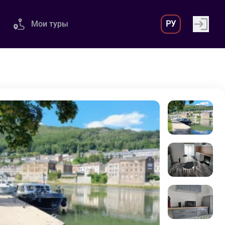
Мои туры
РУ