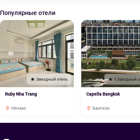
Популярные отели
Звездный отель
5 Звездный о
Ruby Nha Trang
Capella Bangkok
Нячанг
Бангкок