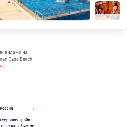
ми видами на
man Casa Beach
ее
 Россия
10.0
 хорошая тройка
персонал, быстро