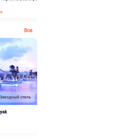
ее
Все
 Звездный отель
nyak