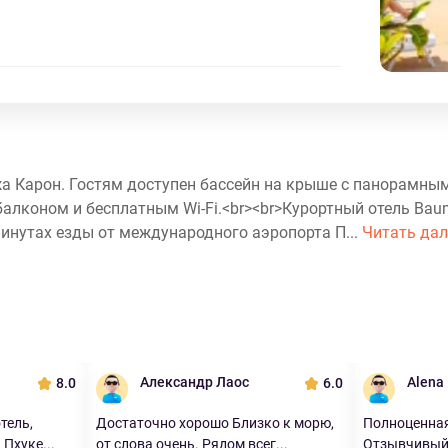
яжа Карон. Гостям доступен бассейн на крыше с панорамны
алконом и бесплатным Wi-Fi.<br><br>Курортный отель Bau
минутах езды от международного аэропорта П...
Читать дал
Александр Лаос
Alena
8.0
6.0
тель,
Достаточно хорошо Близко к морю,
Полноценная
 Пхуке...
от слова очень. Рядом всег...
Отзывчивый 