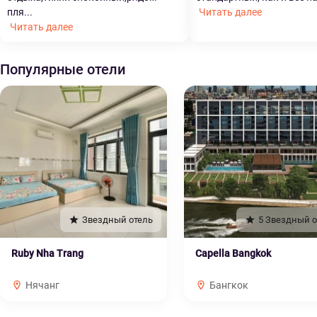
пля...
Читать далее
Читать далее
Популярные отели
Звездный отель
5 Звездный о
Ruby Nha Trang
Capella Bangkok
Нячанг
Бангкок