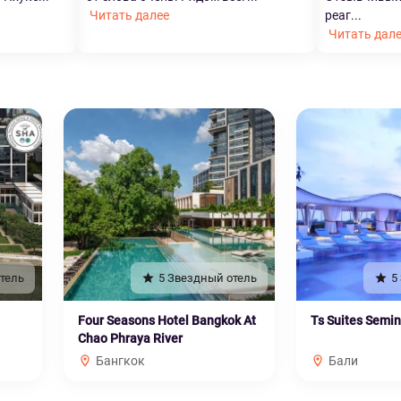
Читать далее
реаг...
Читать дал
тель
5 Звездный отель
5
Four Seasons Hotel Bangkok At
Ts Suites Semi
Chao Phraya River
Бангкок
Бали