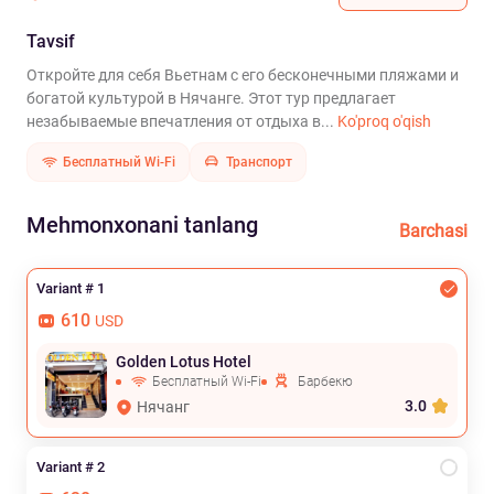
Tavsif
Откройте для себя Вьетнам с его бесконечными пляжами и
богатой культурой в Нячанге. Этот тур предлагает
незабываемые впечатления от отдыха в...
Ko'proq o'qish
Бесплатный Wi-Fi
Транспорт
Mehmonxonani tanlang
Barchasi
Variant # 1
610
USD
Golden Lotus Hotel
Бесплатный Wi-Fi
Барбекю
3.0
Нячанг
Variant # 2