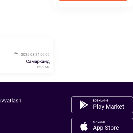
2025-08-24 00:00
Самарканд
12:00 AM
uvvatlash
BOSHLANG
Play Market
MAVJUD
App Store