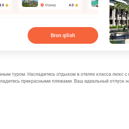
Измир
Измир
4.0
4.0
Bron qilish
ным туром. Насладитесь отдыхом в отелях класса люкс с 
асладитесь прекрасными пляжами. Ваш идеальный отпуск н