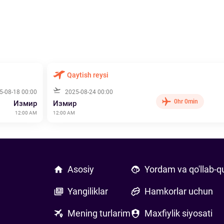
Qaytish reysi
5-08-18 00:00
2025-08-24 00:00
0hr 0min
Измир
Измир
12:00 AM
12:00 AM
Asosiy
Yordam va qo'llab-q
Yangiliklar
Hamkorlar uchun
Mening turlarim
Maxfiylik siyosati