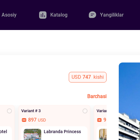
Asosiy
Katalog
Yangiliklar
USD
747
kishi
Barchasi
Variant # 3
Variant # 4
897
956
USD
USD
otel
Labranda Princess
Seven For 
Thermal H