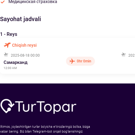
Медицинская страховка
Sayohat jadvali
1 - Reys
Chiqish reysi
2025-08-18 00:00
202
0hr 0min
Самарканд
12:00 AM
Iltimos, joylashtirilgan turlar bo‘yicha e’tirozlaringiz bo‘lsa, bizga
xabar bering. Biz bilan Telegram-bot orqali bog‘lanishingiz