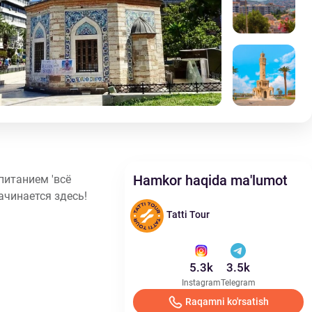
Измир
И
5.0
5.0
Hamkor haqida ma'lumot
питанием 'всё
ачинается здесь!
Tatti Tour
5.3k
3.5k
Instagram
Telegram
Raqamni ko'rsatish