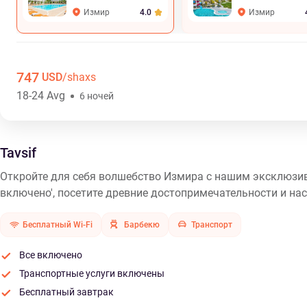
Измир
Измир
4.0
747
USD
/shaxs
18-24 Avg
6 ночей
Tavsif
Откройте для себя волшебство Измира с нашим эксклюзив
включено', посетите древние достопримечательности и н
Бесплатный Wi-Fi
Барбекю
Транспорт
Все включено
Транспортные услуги включены
Бесплатный завтрак