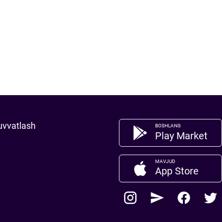
uvvatlash
BOSHLANG
Play Market
MAVJUD
App Store