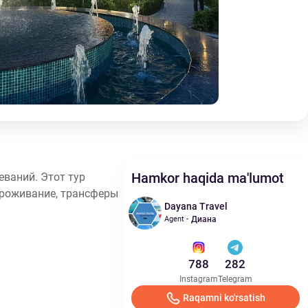
Hamkor haqida ma'lumot
еваний. Этот тур
проживание, трансферы
Dayana Travel
Agent -
Диана
788
282
Instagram
Telegram
Raqamni ko'rsatish