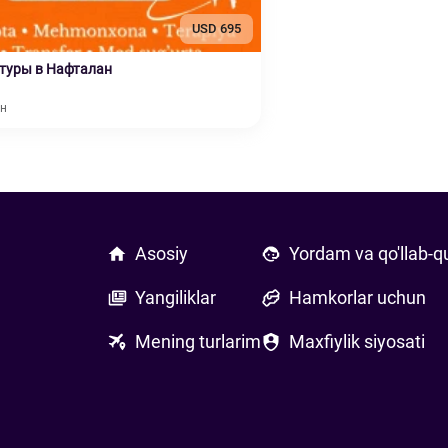
USD 695
туры в Нафталан
ан
Asosiy
Yordam va qo'llab-q
Yangiliklar
Hamkorlar uchun
Mening turlarim
Maxfiylik siyosati