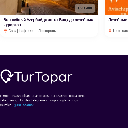
USD 488
Волшебный Азербайджан: от Баку до лечебных
Лечебные 
курортов
Баку | Нафталан | Ленкорань
Нафтал
Iltimos, joylashtirilgan turlar bo‘yicha e’tirozlaringiz bo‘lsa, bizga
xabar bering. Biz bilan Telegram-bot orqali bog‘lanishingiz
mumkin -
@TurToparbot