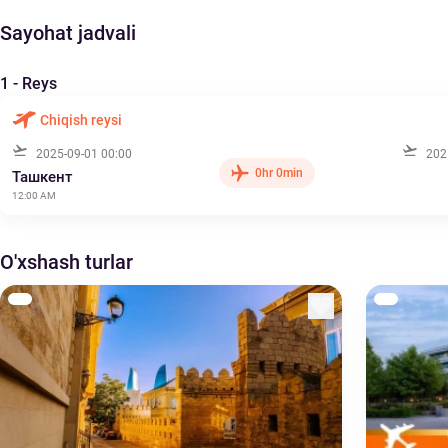
Sayohat jadvali
1 - Reys
Chiqish reysi
2025-09-01 00:00
202
0hr 0min
Ташкент
12:00 AM
O'xshash turlar