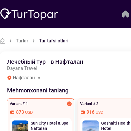
Turlar
Tur tafsilotlari
Лечебный тур - в Нафталан
Dayana Travel
Нафталан
Mehmonxonani tanlang
Variant # 1
Variant # 2
873
916
USD
USD
Sun City Hotel & Spa
Gashalti Health
Naftalan
Hotel