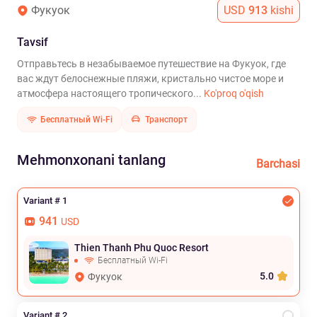
Фукуок
USD
913
kishi
Tavsif
Отправьтесь в незабываемое путешествие на Фукуок, где
вас ждут белоснежные пляжи, кристально чистое море и
атмосфера настоящего тропического...
Ko'proq o'qish
Бесплатный Wi-Fi
Транспорт
Mehmonxonani tanlang
Barchasi
Variant # 1
941
USD
Thien Thanh Phu Quoc Resort
Бесплатный Wi-Fi
5.0
Фукуок
Variant # 2