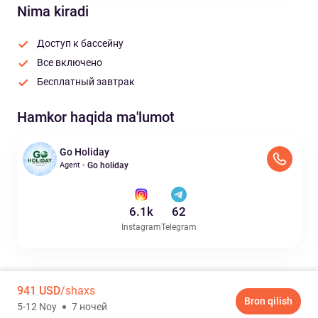
Nima kiradi
Доступ к бассейну
Все включено
Бесплатный завтрак
Hamkor haqida ma'lumot
Go Holiday
Agent -
Go holiday
6.1k
62
Instagram
Telegram
941
USD
/shaxs
Bron qilish
5-12 Noy
7 ночей