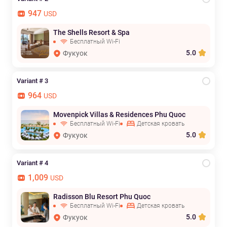
947
USD
The Shells Resort & Spa
Бесплатный Wi-Fi
5.0
Фукуок
Variant # 3
964
USD
Movenpick Villas & Residences Phu Quoc
Бесплатный Wi-Fi
Детская кровать
5.0
Фукуок
Variant # 4
1,009
USD
Radisson Blu Resort Phu Quoc
Бесплатный Wi-Fi
Детская кровать
5.0
Фукуок