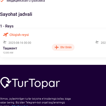
Медицинская страховка
Sayohat jadvali
1 - Reys
Chiqish reysi
2025-08-16 00:00
202
0hr 0min
Ташкент
12:00 AM
Iltimos, joylashtirilgan turlar bo‘yicha e’tirozlaringiz bo‘lsa, bizga
xabar bering. Biz bilan Telegram-bot orqali bog‘lanishingiz