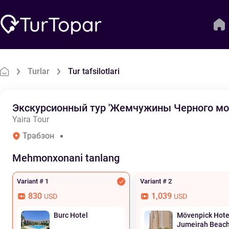
Turlar
Tur tafsilotlari
Экскурсионный тур 'Жемчужины Черного мо
Yaira Tour
Трабзон
Mehmonxonani tanlang
Variant # 1
Variant # 2
830
1,039
USD
USD
Burc Hotel
Mövenpick Hote
Jumeirah Beac