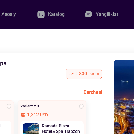
Asosiy
Katalog
Yangiliklar
ря'
USD
830
kishi
Barchasi
Variant # 3
1,312
USD
l
Ramada Plaza
h
Hotel& Spa Trabzon