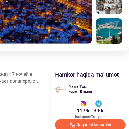
Hamkor haqida ma'lumot
ждут 7 ночей в
чает авиаперелет,
Yaira Tour
Agent -
Бекзод
11.9k
3.5k
Instagram
Telegram
Raqamni ko'rsatish