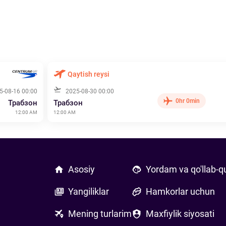
Qaytish reysi
5-08-16 00:00
2025-08-30 00:00
0hr 0min
Трабзон
Трабзон
12:00 AM
12:00 AM
Asosiy
Yordam va qo'llab-q
Yangiliklar
Hamkorlar uchun
Mening turlarim
Maxfiylik siyosati