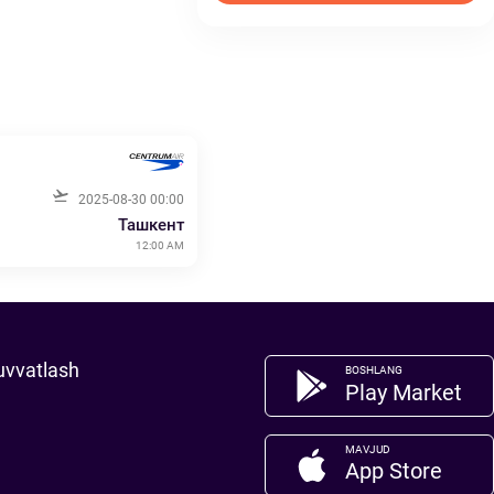
2025-08-30 00:00
Ташкент
12:00 AM
uvvatlash
BOSHLANG
Play Market
MAVJUD
App Store