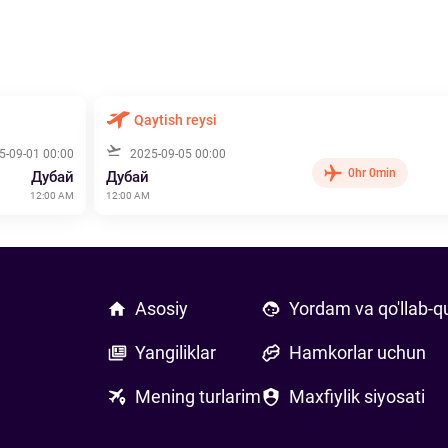
Qaytish reysi
5-09-01 00:00
2025-09-05 00:00
0hr 0min
Дубай
Дубай
12:00 AM
12:00 AM
Asosiy
Yordam va qo'llab-q
Yangiliklar
Hamkorlar uchun
Mening turlarim
Maxfiylik siyosati