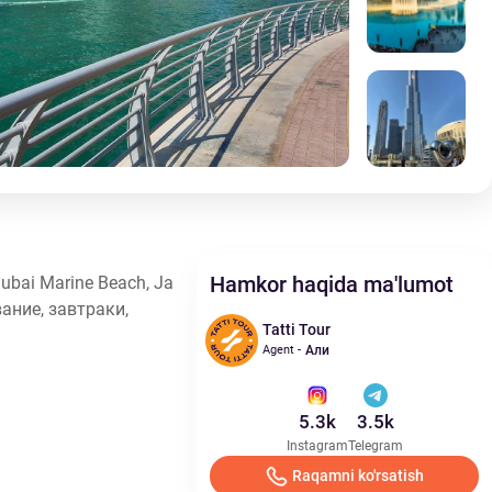
Дубай
Hamkor haqida ma'lumot
bai Marine Beach, Ja
вание, завтраки,
Tatti Tour
Agent -
Али
5.3k
3.5k
Instagram
Telegram
Raqamni ko'rsatish