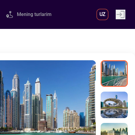
Mening turlarim
UZ
Variant # 5
580
USD
r Grand
Taj Exotica The
utograph
Palm