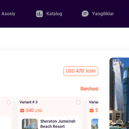
Asosiy
Katalog
Yangiliklar
USD
470
kishi
Barchasi
Variant # 3
Variant # 4
540
550
USD
USD
Sheraton Jumeirah
Al Habtoo
Beach Resort
Resort, A