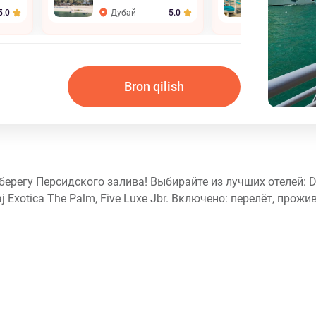
Collection
Дубай
Дубай
5.0
5.0
Bron qilish
ерегу Персидского залива! Выбирайте из лучших отелей: Du
aj Exotica The Palm, Five Luxe Jbr. Включено: перелёт, прожи