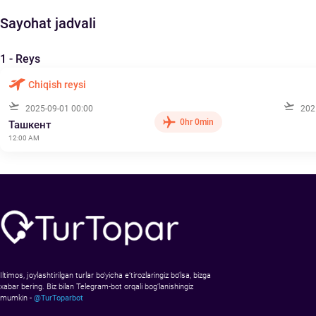
Sayohat jadvali
1 - Reys
Chiqish reysi
2025-09-01 00:00
202
0hr 0min
Ташкент
12:00 AM
Iltimos, joylashtirilgan turlar bo‘yicha e’tirozlaringiz bo‘lsa, bizga
xabar bering. Biz bilan Telegram-bot orqali bog‘lanishingiz
mumkin -
@TurToparbot