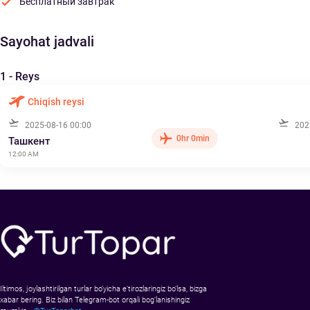
Бесплатный завтрак
Sayohat jadvali
1 - Reys
Chiqish reysi
2025-08-16 00:00
202
0hr 0min
Ташкент
12:00 AM
Iltimos, joylashtirilgan turlar bo‘yicha e’tirozlaringiz bo‘lsa, bizga
xabar bering. Biz bilan Telegram-bot orqali bog‘lanishingiz