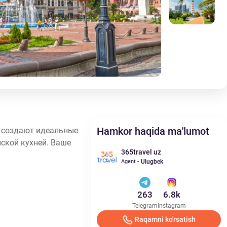
Батуми
Ба
4.0
Hamkor haqida ma'lumot
а создают идеальные
ской кухней. Ваше
365travel uz
Agent -
Ulugbek
263
6.8k
Telegram
Instagram
Raqamni ko'rsatish