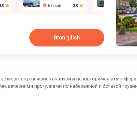
Батуми
Батуми
3.0
3.0
Bron qilish
овое море, вкуснейшие хачапури и неповторимая атмосфер
и, вечерними прогулками по набережной и богатой грузин