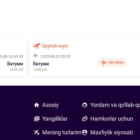
Qaytish reysi
5-08-16 00:00
2025-08-23 00:00
0hr 0min
Батуми
Батуми
12:00 AM
12:00 AM
Asosiy
Yordam va qo'llab-q
Yangiliklar
Hamkorlar uchun
Mening turlarim
Maxfiylik siyosati