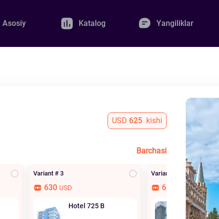
Asosiy
Katalog
Yangiliklar
USD
625
kishi
Barchasi
Variant # 3
Variant # 4
630
665
USD
USD
Hotel 725 B
Orbi Resi
Hotel Offic