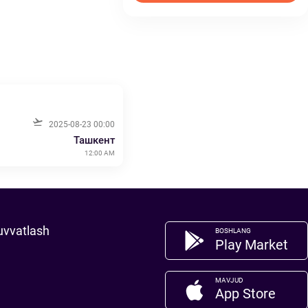
2025-08-23 00:00
Ташкент
12:00 AM
uvvatlash
BOSHLANG
Play Market
MAVJUD
App Store