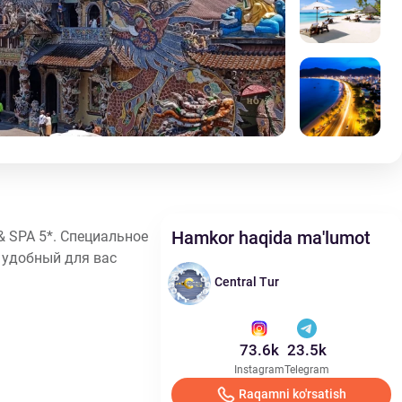
Hamkor haqida ma'lumot
 SPA 5*. Специальное
 удобный для вас
Central Tur
73.6k
23.5k
Instagram
Telegram
Raqamni ko'rsatish