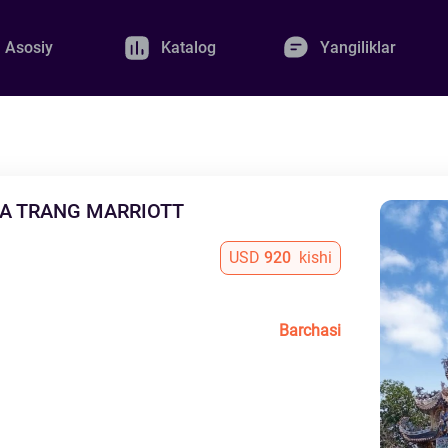
Asosiy
Katalog
Yangiliklar
HA TRANG MARRIOTT
USD
920
kishi
Barchasi