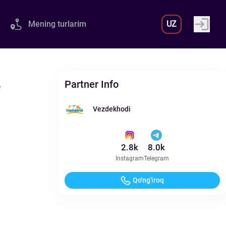
Mening turlarim
UZ
Partner Info

Vezdekhodi
2.8k
8.0k
Instagram
Telegram
Qo'ng'iroq