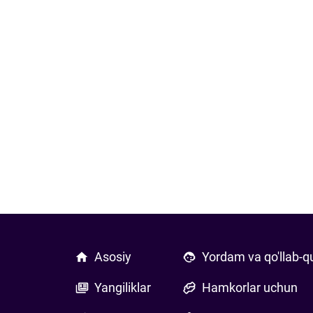
Asosiy
Yordam va qo'llab-q
Yangiliklar
Hamkorlar uchun