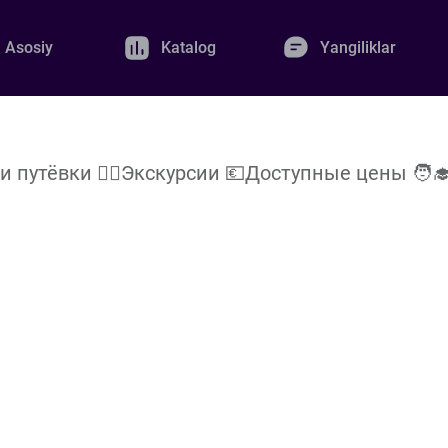
Asosiy
Katalog
Yangiliklar
 путёвки 🧙‍♂️Экскурсии 💶Доступные цены 🧑‍