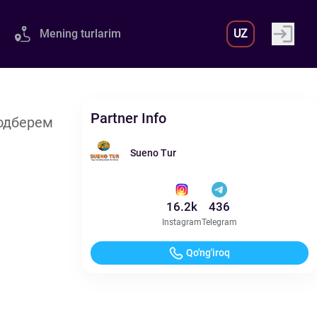
Mening turlarim
UZ
Partner Info
Подберем
Sueno Tur
16.2k
436
Instagram
Telegram
Qo'ng'iroq