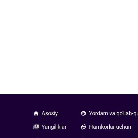
Asosiy
Yordam va qo'llab-q
Yangiliklar
Hamkorlar uchun