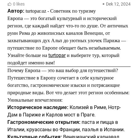
0 likes
Dek 12, 2024
Автор:
turtopar.uz - Советник по туризму
Европа — это богатый культурный и исторический
регион, где каждый найдет что-то по душе. От античных
руин Рима до живописных каналов Венеции, от
захватывающих дух Альп до уютных улочек Парижа —
путешествие по Европе обещает быть незабываемым.
turtopar
Узнайте больше на
и выберите тур, который
подойдет именно вам!
Почему Европа — это ваш выбор для путешествий?
Путешествие в Европу сочетает в себе культурное
богатство, гастрономические изыски и потрясающие
природные виды. Вот что делает этот регион особенным:
Уникальные впечатления:
Колизей в Риме, Нотр-
Историческое наследие:
Дам в Париже и Карлов мост в Праге.
паста и пицца в
Гастрономические открытия:
Италии, круассаны во Франции, паэлья в Испании.
Венецианский карнавал,
Культурные события: