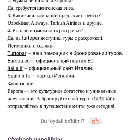
2. Нужна ли виза для Европы?
Да, требуется шенгенская виза.
3. Какие авиакомпании предлагают рейсы?
Uzbekistan Airways, Turkish Airlines и другие.
4. Есть ли возможность рассрочки?
turtopar
Да, на
доступны туры с рассрочкой.
Источники и ссылки
Turtopar
— ваш помощник в бронировании туров.
Europa.eu
— официальный портал ЕС.
Italia.it
— официальный сайт Италии.
Spain.info
— портал Испании.
Заключение
Европа — это культурное богатство и уникальные
turtopar
впечатления. Забронируйте свой тур на
и
отправляйтесь в путешествие мечты уже сегодня!
Bu foydali bo'ldimi?
O'xshash yangiliklar