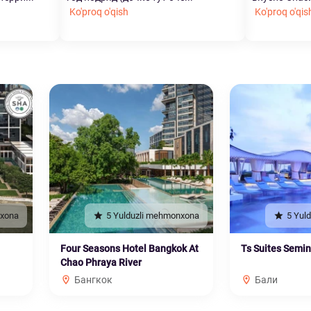
Ko'proq o'qish
Ko'proq o'qis
nxona
5 Yulduzli mehmonxona
5 Yul
Four Seasons Hotel Bangkok At
Ts Suites Semi
Chao Phraya River
Бангкок
Бали