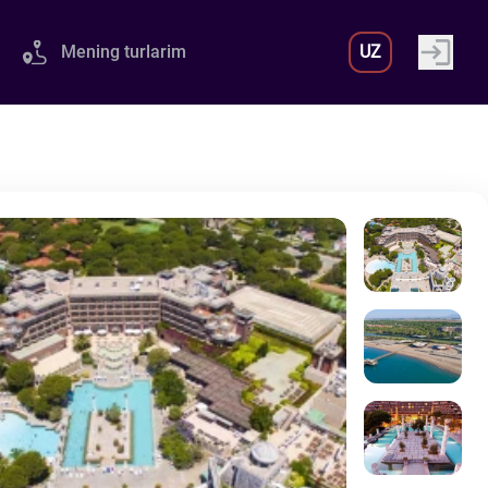
Mening turlarim
UZ