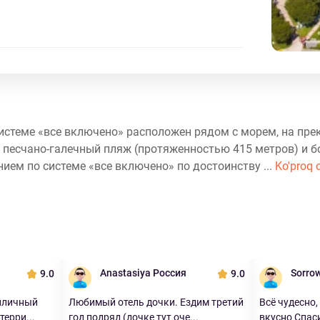
 системе «все включено» расположен рядом с морем, на пр
 песчано-галечный пляж (протяженностью 415 метров) и б
нием по системе «все включено» по достоинству ...
Ko'proq o
Anastasiya Россия
Sorro
9.0
9.0
риличный
Любимый отель дочки. Ездим третий
Всё чудесно,
ерри...
год подряд (дочке тут оче...
вкусно Спаси