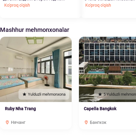
Ko'proq o'qish
Ko'proq o'qish
Mashhur mehmonxonalar
Yulduzli mehmonxona
5 Yulduzli mehmo
Ruby Nha Trang
Capella Bangkok
Нячанг
Бангкок