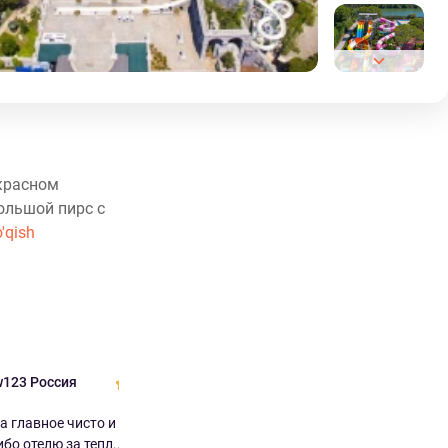
екрасном
ольшой пирс с
'qish
w123 Россия
Mikhail Россия
10.0
9.0
 а главное чисто и
Отлично за свою цену Отличный
бо отелю за тепл...
отель с большой территорией, ...