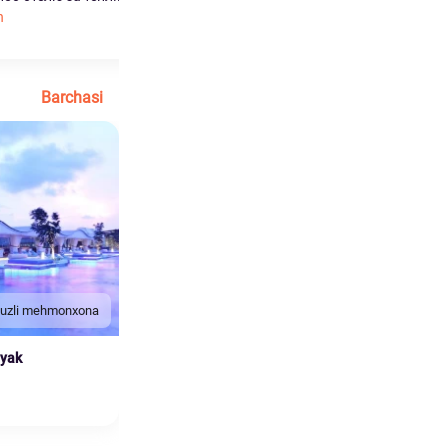
h
Ko'proq o'qish
Barchasi
duzli mehmonxona
nyak